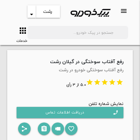
menu
رشت
arrow_drop_down
apps
search
خدمات
رفع آفتاب سوختگی در گیلان رشت
رفع آفتاب سوختگی خودرو در رشت
star
star
star
star
star
5.0 از 3 رأی
نمایش شماره تلفن
دریافت اطلاعات تماس
phone
share
assignment
videocam
favorite_border