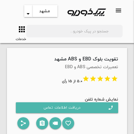
menu
مشهد
arrow_drop_down
apps
search
خدمات
تقویت بلوک EBD و ABS مشهد
تعمیرات تخصصی ABS و EBD
star
star
star
star
star
5.0 از 15 رأی
نمایش شماره تلفن
دریافت اطلاعات تماس
phone
share
assignment
videocam
favorite_border