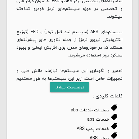
تعمیرگاه‌های تخصصی ترمز ABS و EBD به عنوان مراکز فنی
و تخصصی در حوزه سیستم‌های ترمز خودرو شناخته
میشوند.
سیستم‌های ABS (سیستم ضد قفل ترمز) و EBD (توزیع
الکترونیکی نیروی ترمز) از جمله فناوری‌ های پیشرفته‌ای
هستند که در خودروهای مدرن برای افزایش ایمنی و بهبود
عملکرد ترمز استفاده می‌شوند.
تعمیر و نگهداری این سیستم‌ها نیازمند دانش فنی و
تجهیزات خاص است، زیرا این سیستم‌ها به طور مستقیم
با کنترل خودرو در شرایط بحرانی ارتباط دارند.
توضیحات بیشتر
کلمات کلیدی :
تعمیرگاه‌های تخصصی این سیستم‌ها با استفاده از
local_offer
تجهیزات پیشرفته و دستگاه‌های عیب‌ یابی میتوانند
تعمیرات خدمات abs
مشکلات مختلفی همچون خرابی سنسورها، ایرادات
local_offer
خدمات abs
نرم‌افزاری، یا نقص‌های مکانیکی در سیستم ABS و EBD را
local_offer
خدمات پمپ ABS
شناسایی و رفع کنند.
local_offer
تعمیر ABS