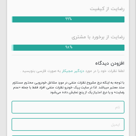
رضایت از کیفیت
این دستگاه از طریق سیم‌کارت‌های موبایل موقعیت خودرو
را به صورت آنلاین ارسال میکند و به صاحب خودرو کمک
99%
میکند تا در هر زمان از موقعیت دقیق خودرو آگاه شود و در
صورت سرقت، سریعاً آن را پیدا کند.
رضایت از برخورد با مشتری
98%
افزودن دیدگاه
لطفا نظرات خود را در مورد
دزدگیر مجیکار
به صورت فارسی بنویسید .
با توجه به اینکه درج مشروح نظرات منفی در مورد مشاغل خودرویی محترم مستلزم
سند معتبر میباشد. لذا در سایت پیک خودرو نظرات منفی افراد فقط با جمله «عدم
رضایت» و یا درج امتیاز یک از پنج نمایش داده می‌شود