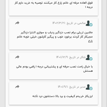
فوق العاده حرفه ای خانم زارع کار میکنند توصیه به خرید دارم کار
درجه ۱
reply
صالحی در تاریخ :1402/3/21
ماشین تریلی برام نصب دزدگیر ردیاب و سواری النترا دزدگیر
مجیکار کار کردند برخورد خوب و پیگیر کارشون خیلی خوبه خانم
زارع
reply
شاکر در تاریخ :1401/12/9
با خیال راحت نصب حرفه ای و پشتیبانی درجه ۱ راضی بودم عالی
هستش
reply
مدبر در تاریخ :1401/9/1
ایزیکار خریدم کیفیت و برد بالا دستشون درد نکنه