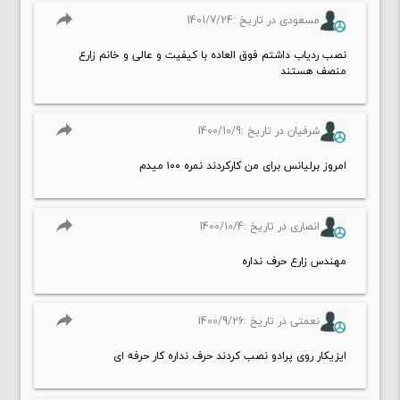
reply
مسعودی در تاریخ :1401/7/24
نصب ردیاب داشتم فوق العاده با کیفیت و عالی و خانم زارع
منصف هستند
reply
شرفیان در تاریخ :1400/10/9
امروز برلیانس برای من کارکردند نمره ۱۰۰ میدم
reply
انصاری در تاریخ :1400/10/4
مهندس زارع حرف نداره
reply
نعمتی در تاریخ :1400/9/26
ایزیکار روی پرادو نصب کردند حرف نداره کار حرفه ای