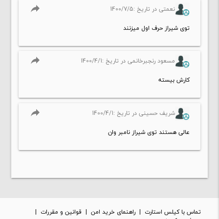
reply
نعمتی در تاریخ :1400/7/5
توی شیراز حرف اول میزنند
reply
مسعود رنجبرخانمی در تاریخ :1400/4/1
کارش بیسته
reply
شریف حسینی در تاریخ :1400/4/1
عالی هستند توی شیراز نامبر وان
تماس با کیلس استارت
|
راهنمای خرید امن
|
قوانین و مقررات
|