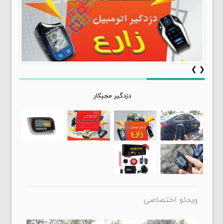
کیلس استارت سیم کارتل ایزیکار:
سیستم کیلس استارت سیم کارتل ایزیکار یک فناوری
پیشرفته است که به رانندگان این امکان را میدهد که بدون
نیاز به کلید فیزیکی، خودرو را روشن یا خاموش کنند.
❯
❮
این سیستم با استفاده از رادیو و بی‌سیم عمل می‌کند و
خودرو به طور خودکار زمانی که راننده با دستگاه کنترل (که
دزدگیر مجیکار
معمولاً در جیب یا کیف قرار دارد) نزدیک می‌شود، روشن
میشود.
این سیستم امنیتی علاوه بر راحتی در استفاده، به افزایش
امنیت خودرو نیز کمک می‌کند چرا که تنها شخص مجاز قادر
به روشن کردن خودرو خواهد بود.
روکش جلوه:
ویدئو اختصاصی
روکش جلوه یک پوشش محافظ برای اجزای داخلی و خارجی