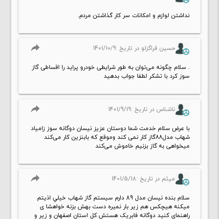
نداشتن لوازم و امکانات سر کار گذاشتن مردم.
reply
حسین قراگزلو در تاریخ :1401/10/9
. سلام چگونه می‌توان به طور شرایطی خودرو پراید را اقساطی گاز
سوز کرد با تشکر لطفا جواب بدهید
reply
ناشناس در تاریخ :1401/9/19
با عرض سلام خدمت شما دوستان عزیز نیسان دوگانه سوز زامیاد
شهاب مدل۸۸گاز کار نمی کند وموقع که بابنزین کار می‌کند
میخواهی به گاز بزنیم خاموش می‌کند
reply
میثم در تاریخ :1401/5/18
سلام بنده‌ نیسان مدل 89 دارم‌ سیستم گاز شهاب خيلي اذیتم
میکنه هیچکس هم زیر بار نمیره دست‌ بهش بزنه خواهشا ی
راهنمای کنید دوگانه فابریک هستش کل استان اصفهان و زیر و