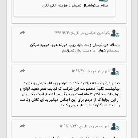
سلام سکونشیال نمیخواد هزینه الکی نکن
reply
بکرالدین عباسی در تاریخ :1399/4/2
باسلام من نیسان وانت دارم ریپ میزنه هرجا میبرم میگن
سیستم شهابه ما دست بش نمیزنیم
reply
اکبری در تاریخ :1399/4/1
ضمن عرض خسته نباشید خدمت طراحان بخاطر طراحی و تولید
بیکیفیت کلیه محصولات این شرکت ک نهایت عمر مفید لوازم و
تولیدات حد اکثر ۳ ماه است باید بگویم افتضاح است یک ریال
از این پولها ک از مردم برای این اجناس میگیرید ای کاش وقاحت
را از حد نمیگذراندید و نظر پرسی کنید
reply
اکبر رحیمی در تاریخ :1399/3/24