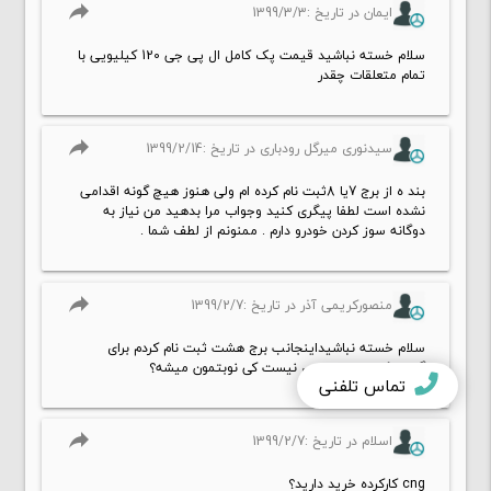
reply
ایمان در تاریخ :1399/3/3
سلام خسته نباشید قیمت پک کامل ال پی جی 120 کیلیویی با
تمام متعلقات چقدر
reply
سیدنوری میرگل رودباری در تاریخ :1399/2/14
بند ه از برج 7یا 8ثبت نام کرده ام ولی هنوز هیچ گونه اقدامی
نشده است لطفا پیگری کنید وجواب مرا بدهید من نیاز به
دوگانه سوز کردن خودرو دارم . ممنونم از لطف شما .
reply
منصورکریمی آذر در تاریخ :1399/2/7
سلام خسته نباشیداینجانب برج هشت ثبت نام کردم برای
گازسوزکردن هموزخبری نیست کی نوبتمون میشه؟
تماس تلفنی
reply
اسلام در تاریخ :1399/2/7
cng کارکرده خرید دارید؟