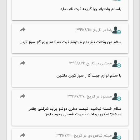
باسلام واحترام چرا گزینه ثبت نام ندارد
reply
رضا در تاریخ :1399/9/10
سلام من وکالت تام دارم میتونم ثبت نام کنم برای گاز سوز کردن
reply
مجتبی در تاریخ :1399/8/9
با سلام لوازم جهت گا ز سوز کردن ماشین
reply
مسعود در تاریخ :1399/7/27
سلام خسته نباشید. قیمت مخزن دوقلو پراید شرکتی چقدر
میشه؟ امکان پرداخت بصورت قسطی وجود داره؟
reply
میتم شاهرودی در تاریخ :1399/7/21