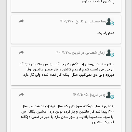
پیگیری نمایید.ممنون
reply
رضا حسینی در تاریخ :1401/2/7
عدم رضایت
reply
آرمان شعبانی در تاریخ :1401/1/28
سلام خدمت پرسنل زحمتکش شهاب گازسوز من ماشینم تازه گاز
ال پی جی نسب کردم اومدم کاشان داخل مسیر ماشین روگاز
میرود ولی دور نمی‌گیرد مثل اینکه گاز تمام شده ولی گاز دارد
reply
ج در تاریخ :1401/1/25
بنده ی نیسان دوگانه سوز دارم که سال 88دزدیده شد ودر سال
1400پیدا شد گاز ماشین و باز کرده بودن دزدا اماشین یگانه اس
ایا سهباسلامدزداایافارب ز سوز شدن دارد یا خیر در ضمن دوگانه
فابریک ماشین