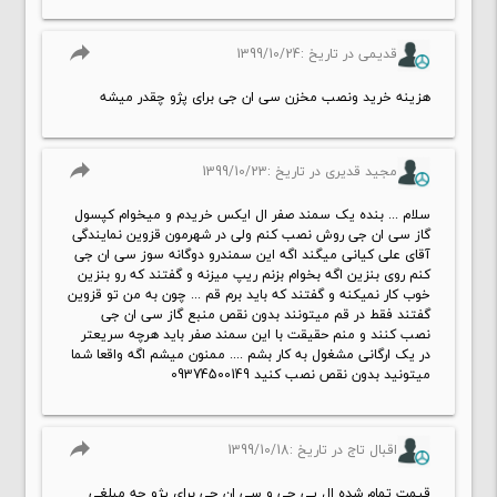
reply
قدیمی در تاریخ :1399/10/24
هزینه خرید ونصب مخزن سی ان جی برای پژو چقدر میشه
reply
مجید قدیری در تاریخ :1399/10/23
سلام ... بنده یک سمند صفر ال ایکس خریدم و میخوام کپسول
گاز سی ان جی روش نصب کنم ولی در شهرمون قزوین نمایندگی
آقای علی کیانی میگند اگه این سمندرو دوگانه سوز سی ان جی
کنم روی بنزین اگه بخوام بزنم ریپ میزنه و گفتند که رو بنزین
خوب کار نمیکنه و گفتند که باید برم قم ... چون به من تو قزوین
گفتند فقط در قم میتونند بدون نقص منبع گاز سی ان جی
نصب کنند و منم حقیقت با این سمند صفر باید هرچه سریعتر
در یک ارگانی مشغول به کار بشم .... ممنون میشم اگه واقعا شما
میتونید بدون نقص نصب کنید 09374500149
reply
اقبال تاج در تاریخ :1399/10/18
قیمت تمام شده ال پی جی و سی ان جی برای پژو چه مبلغی