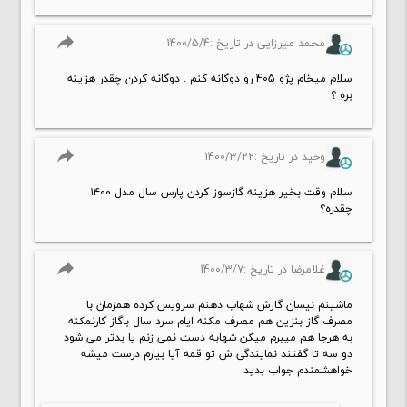
reply
محمد میرزایی در تاریخ :1400/5/4
سلام میخام پژو 405 رو دوگانه کنم . دوگانه کردن چقدر هزینه
بره ؟
reply
وحید در تاریخ :1400/3/22
سلام وقت بخیر هزینه گازسوز کردن پارس سال مدل ۱۴۰۰
چقدره؟
reply
غلامرضا در تاریخ :1400/3/7
ماشینم نیسان گازش شهاب دهنم سرویس کرده همزمان با
مصرف گاز بنزین هم مصرف مکنه ایام سرد سال باگاز کارنمکنه
به هرجا هم میبرم میگن شهابه دست نمی زنم یا بدتر می شود
دو سه تا گفتند نمایندگی ش تو قمه آیا بیارم درست میشه
خواهشمندم جواب بدید