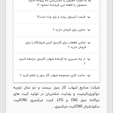
به نفرات حقیقی یا مشتریانی که پروانه ندارند
keyboard_arrow_down
محصول یا قطعه ایی فروخته نمشود ؟!
قیمت کپسول پراید و پژو چند است؟!
keyboard_arrow_down
مخزن برای فروش دارید ؟
keyboard_arrow_down
تمامی قطعات برای گازسوز کردن فروشگاه را برای
keyboard_arrow_down
فروش دارید ؟
از چه مسیری به کارخانه شهاب گازسوز مراجعه کنیم
keyboard_arrow_down
؟
ساعت کاری مجموعه شهاب گاز سوز را اعلام کنید ؟
keyboard_arrow_down
شرکت صنایع شهاب گاز سوز. بیست و دو سال تجربه
،نوآوری،کیفیت و رضایت مشتریان در تولید کیت های
دوگانه سوز CNG و LPG. کیت میکسری CNGکیت
سکونشیال CNGکیت میکسری ...