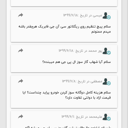
reply
عیسی در تاریخ :1399/6/18
سلام پیچ تنظیم روی ریگلاتور سی آن جی فابریک هرچقدر باشه
میدم ممنونم
reply
پور محمد در تاریخ :1399/6/18
سلام آیا شهاب گاز سوز ال پی جی هم میبنده؟
reply
مصطفی در تاریخ :1399/6/8
سلام هزینه کامل دوگانه سوز کردن خودرو پراید چنداست؟ ایا
قیمت ازاد با دولتی تفاوت دارد؟
reply
علیمحمد در تاریخ :1399/6/1
با سلام ایاخودروال۹۰استیشن گازسوز سی ان جی میشه اگه