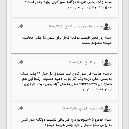
سلام وقت بخیر، هزینه دوگانه سوز کردن پراید چقدر است؟
مخزن 62 لیتری با لوازم و نصب
reply
حسین سلطان پور در تاریخ :1400/2/8
سلام روز بخیر قیمت دوگانه کامل برای سمن lx چقدر محاسبه
میشه ممنونم سمند
reply
تیبا در تاریخ :1400/1/16
باسلام هزینه گاز سوز کردن تیبا صندوق دار مدل ۹۹چقدر میشه
بدجنس اصلی درجه یک اگر جواب دهید ممنونم ازشما این هم
شماره من ۰۹۱۹۳۴۹۸۳۳۵ هزینه شان آزاد بدون ثبت نام فوری
چقدر هست ممنونم
reply
اکابریان در تاریخ :1400/1/15
سلام خودرو ۴۰۵تیوفایو دارم گاز برقی قابلیت دوگانه سوز شدن
به روش سکونشیال را دارد چقدر هزینه میشود