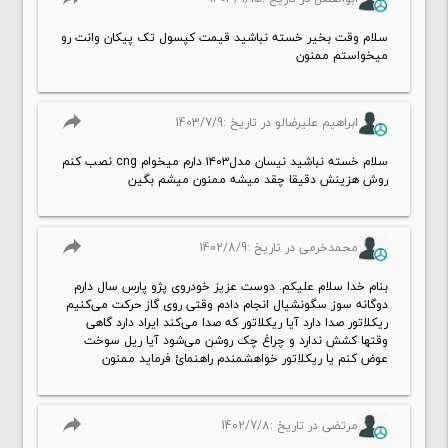
سلام وقت بخیر خسته نباشید قیمت کپسول تک پیکان وانت رو
میخواستم ممنون
reply
ابراهیم علیرضالو در تاریخ :1403/7/9
سلام خسته نباشید نیسان مدل۱۴۰۳ دارم میخوام cng نصب کنم
روش هزینش دقیقا چقد میشه ممنون میشم بگین
reply
محمدخرمی در تاریخ :1402/8/9
بنام خدا سلام علیکم. دوست عزیز خودروی پژو پارس سال دارم
دوگانه سوز سگونشیال انجام دادم وقتی روی گاز حرکت می‌کنیم
ریکلاتور صدا دارد آیا ریکلاتور که صدا می‌کند ایراد دارد گاهی
وقتها کشش ندارد و چراغ چک روشن می‌شود آیا ریل سوخت
عوض کنم یا ریکلاتور خواهشمندم راهنمائ فرماید ممنون
reply
مرتضی در تاریخ :1402/7/8