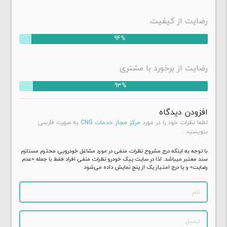
شیر مخزن کارخانه ای (برقی)
شیر مخزن استوانه ای
رضایت از کیفیت
شیر مخزن مخروطی
94%
آچار شیر مخزن
شیر مخزن کارخانه ای (برقی)
رگلاتور
رضایت از برخورد با مشتری
قطعات رگلاتور
93%
دیافراگم
شیر برقی ها
افزودن دیدگاه
شیر مرکب
لطفا نظرات خود را در مورد
مرکز مجاز خدمات CNG
به صورت فارسی
شیرهای کنترل مصرف
بنویسید .
قطعات شیر ها
با توجه به اینکه درج مشروح نظرات منفی در مورد مشاغل خودرویی محترم مستلزم
سند معتبر میباشد. لذا در سایت پیک خودرو نظرات منفی افراد فقط با جمله «عدم
رضایت» و یا درج امتیاز یک از پنج نمایش داده می‌شود