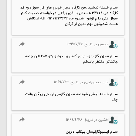
سلام خسته نباشید .من کارگاه مجاز خودرو های گاز سوز دارم کد
کارگاه من 33006 هستش با اقای برقعی میخواستم صحبت کنم
سوال فنی دارم ازشون شماره من 09371627676 اگه امکانش
هست شمارشون بهم بدین از گرگان
reply
محسن در تاریخ :1399/7/17
سلام مخزن گاز با وسایلای کامل برا خودرو پژو ۴۰۵ الان چنده
.باتشکر .منتظر پاسخم
reply
علی اصغربهادری در تاریخ :1399/7/2
سلام خسته نباشی شرمنده مخزن گازسی ان جی پیگان وانت
چند
reply
افشین در تاریخ :1399/6/28
سلام ایسیوگازنیسان پیکاب دارین