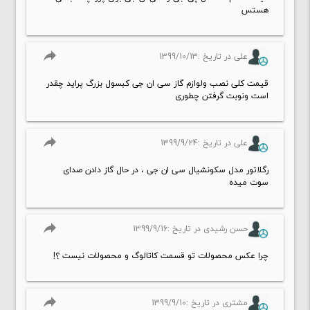
هستس
reply
علی در تاریخ :1399/10/13
قیمت کلی نصب ولوازم گاز سی ان جی کبسول بزرگ پراید چقدر
است ونوبت گرفتن چطوری
reply
علی در تاریخ :1399/9/24
رگلاتور مدل سکونشیال سی ان جی ، در حال گاز دادن صدای
سوت میده
reply
حسن رشیدی در تاریخ :1399/9/16
چرا عکس محصولات تو قسمت کاتالوگ و محصولات نیست ؟!
reply
مشتری در تاریخ :1399/9/10