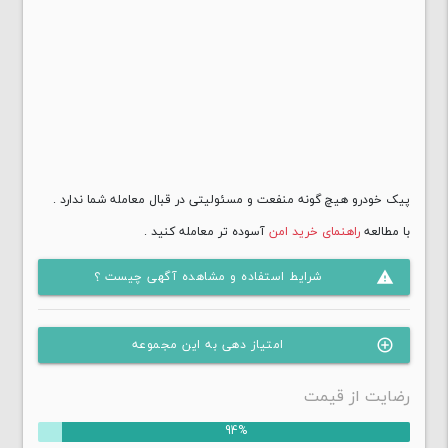
رگلاتور+دیافراگم+قطعات
آمولاتور
مهره و بوش ها
میکسر
لوله زیر LPG
شیلنگ + اتصالات
شیر ها
کلید های تعویض سوخت
پیک خودرو هیچ گونه منفعت و مسئولیتی در قبال معامله شما ندارد .
سیم و دسته سیم
سنسور ها
با مطالعه
راهنمای خرید امن
آسوده تر معامله کنید .
مخزن ال پی جی
شرایط استفاده و مشاهده آگهی چیست ؟
پرکن ها
warning
فیلتر
متفرقه +کاور ها + قاب+پیچ
امتیاز دهی به این مجموعه
control_point
ادونسر
شیر مخزن استوانه ای
رضایت از قیمت
شیر مخزن مخروطی
آچار شیر مخزن
94%