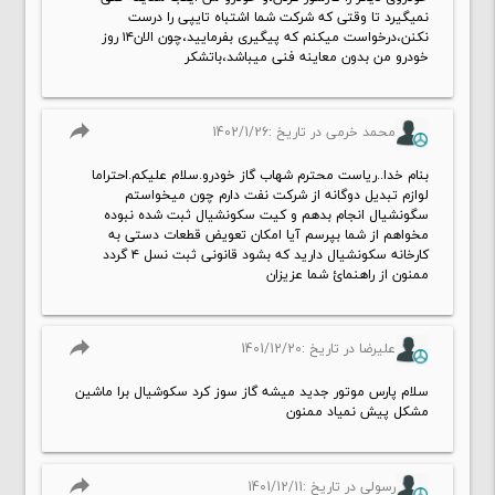
نمیگیرد تا وقتی که شرکت شما اشتباه تایپی را درست
نکنن،درخواست میکنم که پیگیری بفرمایید،چون الان۱۴ روز
خودرو من بدون معاینه فنی میباشد،باتشکر
reply
محمد خرمی در تاریخ :1402/1/26
بنام خدا..ریاست محترم شهاب گاز خودرو.سلام علیکم.احتراما
لوازم‌ تبدیل دوگانه از شرکت نفت دارم چون میخواستم
سگونشیال انجام بدهم و کیت سکونشیال ثبت شده نبوده
مخواهم از شما بپرسم آیا امکان تعویض قطعات دستی به
کارخانه سکونشیال دارید که بشود قانونی ثبت نسل ۴ گردد
ممنون از راهنمائ شما عزیزان
reply
علیرضا در تاریخ :1401/12/20
سلام پارس موتور جدید میشه گاز سوز کرد سکوشیال برا ماشین
مشکل پیش نمیاد ممنون
reply
رسولی در تاریخ :1401/12/11