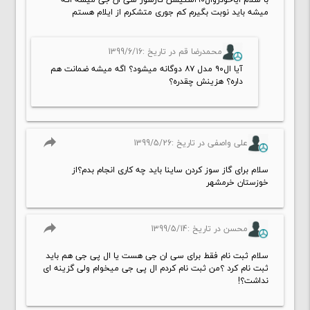
میشه باید نوبت بگیرم کم جوری متشکرم از ایلام هستم
محمدرضا قم در تاریخ :1399/6/16
آیا ال۹۰ مدل ۸۷ دوگانه میشود؟ اگه میشه ضمانت هم
داره؟ هزینش چقدره؟
reply
علی واصفی در تاریخ :1399/5/26
سلام برای گاز سوز کردن ساینا باید چه کاری انجام بدم؟از
خوزستان خرمشهر
reply
محسن در تاریخ :1399/5/14
سلام ثبت نام فقط برای سی ان جی هست یا ال پی جی هم باید
ثبت نام کرد ؟من ثبت نام کردم ال پی جی میخوام ولی گزینه ای
نداشت؟!