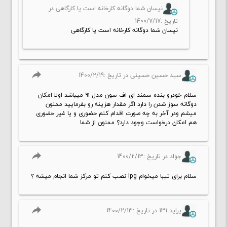
نیسان شما دوگانه کارخانه است یا کارگاهی در
تاریخ :1400/7/17
نیسان شما دوگانه کارخانه است یا کارگاهی
reply
سید حسین حسینی در تاریخ :1400/2/19
سلام خودرو بنده سمند ای اف سون مدل ۹۱ میباشد اولا امکان
دوگانه سوز شدن را دارد اگر مقدار هزینه رو بفرمایید ممنون
میشم ودر آخر به چه صورت اقدام کنم حضوری و یا غیر حضوری
هم امکان درخواست وجود دارد؟ ممنون از شما
reply
جواد در تاریخ :1400/2/13
سلام برای تیبا میخوام lpg نصب کنم تو مرکز شما انجام میشه ؟
reply
پراید 131 در تاریخ :1400/2/13