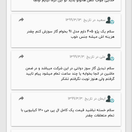
خدایی جواب تلفن هاتونو بدید تو این گرما نیایم اونجا
reply
سعید در تاریخ :1399/3/13
سلام یک پژو 405 دارم مدل 91 بخوام گاز سوزش کنم چقدر
هزینه اش میشه جنس خوب
reply
علی در تاریخ :1399/3/3
سلام تبدیل گاز سوز دولتی در این شرکت میباشد و در ضمن
ماشین در انجا بخوابه یا چند ساعت تمام میشود پیام تایید
گرفتم ولی هنوز نوبت نگرفتم تشکر
reply
ایمان در تاریخ :1399/3/3
سلام خسته نباشید قیمت پک کامل ال پی جی 120 کیلیویی با
تمام متعلقات چقدر