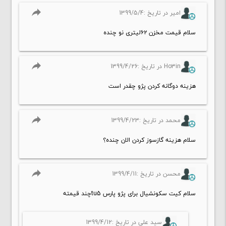
reply
امیر در تاریخ :1399/5/4
سلام قیمت مخزن ۶۲لیتری نو چنده
reply
Ho3in در تاریخ :1399/4/26
هزینه دوگانه کردن پژو چقدر است
reply
محمد در تاریخ :1399/4/23
سلام هزینه گازسوز کردن الان چنده؟
reply
محسن در تاریخ :1399/4/11
سلام کیت سکونشیال برای پژو پارس tu5چند قیمته
سید علی در تاریخ :1399/4/12