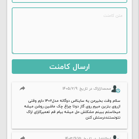
reply
محمدازاراک در تاریخ :1405/2/9
سلام وقت بخیرمن یه ساینااس دوگانه مدل۱۴۰۲ دارم وقتی
ازروی بنزین میرم روی گاز دوتا چراغ چک ماشین روشن میشه
میخاستم ببینم مشکلش حل میشه بیام قم تعمیرکارای اراک
نتونستنددرستش کنن
reply
ابوالفضل در تاریخ :1403/9/15