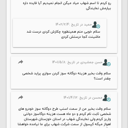
رو کردم تا اسم شهاب میاد میگن انجام نمیدیم آيا فایده داره
بیارمش نمایندگی
حمید در تاریخ :1402/2/4
سلام خوبی منم همینطوره چکارش کردی درست شد
ماشینت کجا درستش کردی
reply
حسن جمشیدی در تاریخ :1401/5/8
سلام وقت بخیر هزینه دوگانه سوز کردن سواری پراید شخصی
چقدر است؟
reply
محسن در تاریخ :1401/4/12
سلام وقت بخیر من از سمت اسنپ طرح دوگانه سوز خودرو های
شخصی ثابت نام کردم و دو ماه هست هزینه دوگاسوز دولتی
واریز کردم.ولی نمایندگی شهاب در استان خوزستان شهرستان
اهواز میگه کپسول از سمت شرکت شهاب برای ما نیامده.خواهشا