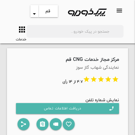
menu
قم
arrow_drop_down
apps
search
خدمات
مرکز مجاز خدمات CNG قم
نمایندگی شهاب گاز سوز
star
star
star
star
star
4.7 از 14 رأی
نمایش شماره تلفن
دریافت اطلاعات تماس
phone
share
assignment
videocam
favorite_border