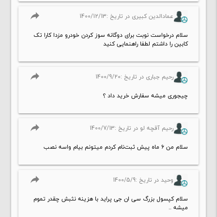
reply
عمادالدین کبیری در تاریخ :1400/12/13
سلام درخواست نوبت برای دوگانه سوز کردن خودرو مزدا کارا تک
کابین را داشتم لطفا راهنمایی کنید
reply
رحیم جباری در تاریخ :1400/9/20
چیجوری میشه سفارش خرید داد ؟
reply
رحیم آقچه لو در تاریخ :1400/7/13
سلام من ۶ ماه پیش ثبت‌نام کردم میتونم بیام واسه نصب
reply
وحید در تاریخ :1400/5/9
سلام کپسول بزرگ سی ان جی پراید با هزینه نثبش چقدر تموم
میشه ..