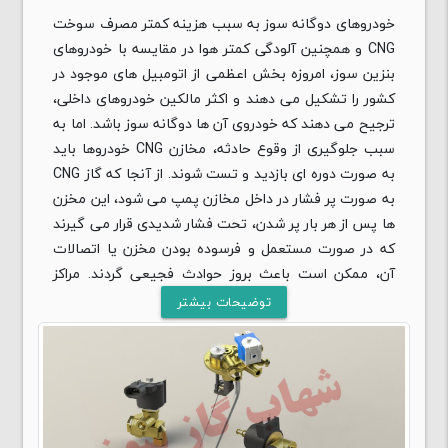
خودروهای دوگانه سوز به سبب هزینه کمتر مصرف سوخت
CNG و همچنین آلودگی کمتر هوا در مقایسه با خودروهای
بنزین سوز، امروزه بخش اعظمی از اتومبیل های موجود در
کشور را تشکیل می دهند و اکثر مالکین خودروهای داخلی،
ترجیح می دهند که خودروی آن ها دوگانه سوز باشد. اما به
سبب جلوگیری از وقوع حادثه، مخازن CNG خودروها باید
به صورت دوره ای بازدید و تست شوند. از آنجا که گاز CNG
به صورت پر فشار در داخل مخازن پمپ می شود، این مخزن
ها پس از هر بار پر شدن، تحت فشار شدیدی قرار می گیرند
که در صورت مستعمل و فرسوده بودن مخزن یا اتصالات
آن، ممکن است باعث بروز حوادث فجیعی گردند. مراکز
تست مخازن گاز CNG خودرو، به همین علت راه اندازی و
توضیحات بیشتر
آغاز به کار کرده اند که در ادامه، سایت پیک خودرو قصد
دارد تا آدرس و شماره تلفن دقیق تعدادی از مراکز تست
CNG در سراسر کشور را ارائه دهد تا رانندگان برای تست
مخازن گاز خودروی خود و گرفتن معاینه فنی خودرو، به این
مراکز مراجعه نمایند.