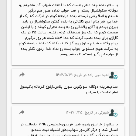
با سلام بنده چند ماهی هست که با قطعات شهاب گاز ماشینم رو
دوگانه سکونشیال بستم و اصلا جواب نداده هنوز هم درگیر
هستم و اصلا راضی نیستم بنده مراجعه کردم در شرکت که یک از
خدا بی خبر بنام آقای کاشانی به بنده گفتن سکونشیال رو باید
بیرون ببندم و آقای پلاشانی رو به بنده معرفی کردند و با ایشان
صحبت کردم که یک روز هماهنگ کردم رفتیم رسالت 25 در یک
گاراژی برای بنده نصب کردند که حدا 3ماه شده هر روز درگیرم
پولم رفته ماشینم هنوز روی گاز کار نمیکنه که بنده مراجعه کردم
به شرکت هیچ مسئولی جواب بنده رو نداد خدا ازتون نگذر بنده
از مراجعه پیگیر هستم تا بحقم برسم
reply
امید نبی زاده در تاریخ :1402/5/17
سلام،هزینه دوگانه سوارکردن سورن پلاس،ازنوع کارخانه باکپسول
۱۰۱چنداست با سپاس
reply
شهرکی در تاریخ :1402/2/25
با سلام،از خراسان رضوی شهر فریمان،خودرویی باvIN اینجانب در
استان شما و مرگز گازسوز شهاب،بطور اشتباه ثبت شده،و
خودروی دیگر را گازسور کردن،و خودرو من اینجا معاینه فنی