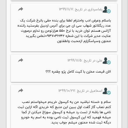
reply
رضاسرداری در تاریخ :1399/11/7
باسلام وعرض ادب واحترام لطفا برای بنده حقی بانرخ شرکت یک
عدد ریگلاتور شهاب سی ان جی برای آدرس اردبیل بفرستید راننده
آژانس هستم توان خرید با نرخ ۵۵۰ هزارتومن رو ندارم درصورت
عنایت مدیر شرکت با این شماره ۰۹۱۴۷۰۴۶۲۴۲تماس بگیرید
ممنون وسپاسگزارم ازمحبت ولطفتون
reply
علی در تاریخ :1399/11/5
الان قیمت مخزن با کیت کامل پژو چقدره ؟؟؟
reply
اسماعیل در تاریخ :1399/10/27
سلام و خسته نباشید من یه کپسول خریدم میخواستم نصب
کنم نصاب گاز گفت اول ببین این منبع که خریدی اگه ازاین ثبت
نامی ها باشه از تست رد میشه و کپسول سوراخ میکنن از کجا
میشه فهمید که این کپسول ثبت نامی بوده به اسم یه خودرو
دیگه ثبت شده ممنون میشم جواب بدید.