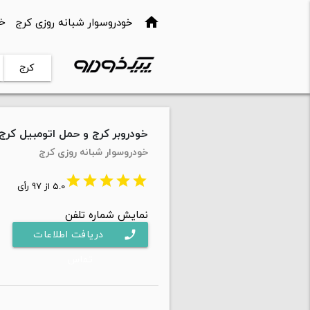
خودروسوار شبانه روزی کرج
خ
home
wn
کرج
خودروبر کرج و حمل اتومبیل کرج
خودروسوار شبانه روزی کرج
star
star
star
star
star
5.0 از 97 رأی
نمایش شماره تلفن
دریافت اطلاعات
phone
تماس