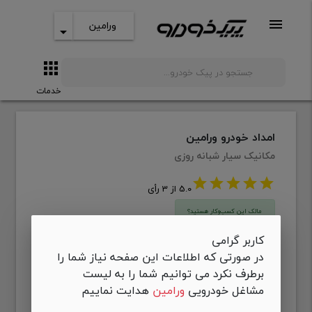
menu
ورامین
arrow_drop_down
apps
search
خدمات
امداد خودرو ورامین
مکانیک سیار شبانه روزی
star
star
star
star
star
5.0 از 3 رأی
مالک این کسب‌وکار هستید؟
ثبت ادعای مالکیت
کاربر گرامی
در صورتی که اطلاعات این صفحه نیاز شما را
برطرف نکرد می توانیم شما را به لیست
نمایش شماره تلفن
مشاغل خودرویی
ورامین
هدایت نماییم
دریافت اطلاعات تماس
phone