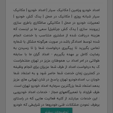
امداد خودرو ورامین | مکانیک سیار | امداد خودرو | مکانیک
سیار شبانه روزی | مکانیک در محل | یدک کش خودرو |
تعمیرات خودرو در محل | مکانیکی صافکاری باطری سازی
زیروبند سازی | یدک کش جرثقیل| سعی ما بر اینست که
هزینه دریافت شده از مشتری متناسب با خدمت انجام
شده توسط امدادگر باشد.در صورت هرگونه مشکل با شماره
تماس بگیرید تا پیگیری درخواست شما را تا رسیدن به
رضایت کامل بر عهده بگیریم - امداد گران ما با سابقه
طولانی در امر امداد ب هموطنان عزیز در تهران مفتخراست
ک به درخواست امداد از طرف شما عزیزان برای انجام وظیفه
در کمترین زمان خدمت شما حاضر شود و به اعتماد شما
خوبان ب امدادخودرو تهران پاسخ در شان تهرانی های عزیز
بدهد.اعتماد شما بزرگترین سرمایه امداد خودرو تهران است.
طرف قرارداد با تعمیرگاههای مجاز - خدمات امداد خودرویی
: این خدمات عبارتند از کلیه فعالیت هایی که در راستای
برطرف نمودن مشکلات فنی خودروها در شرایطی که خودرو
به دلیل نفص فنی از کارافتاده که شامل تعمیر قطعه و یا
توضیحات بیشتر