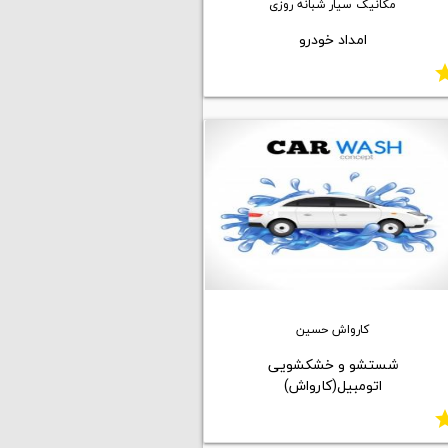
مکانیک سیار شبانه روزی
امداد خودرو
st
کارواش حسین
شستشو و خشکشویی
اتومبیل(کارواش)
st