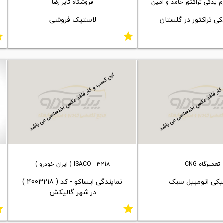
م یدکی تراکتور حامد و امین
فروشگاه تایر رضا
کی تراکتور در گلستان
لاستیک فروشی
ar
star
تعمیرگاه CNG
ISACO - 3218 ( ایران خودرو )
یکی اتومبیل سبک
نمایندگی ایساکو - کد ( 4003218 )
در شهر گالیکش
ar
star