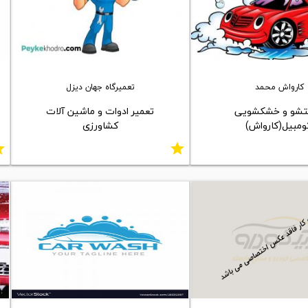
کارواش محمد
تعمیرگاه جهان دیزل
شو و خشکشویی
تعمیر ادوات و ماشین آلات
ومبیل(کارواش)
کشاورزی
ar
star