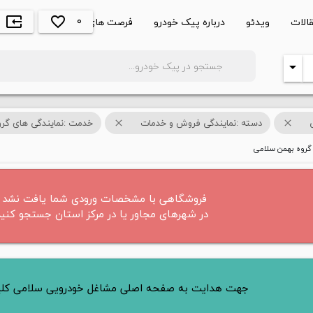
0
الات
ویدئو
درباره پیک خودرو
فرصت های شغلی
favorite_border
input
search
arrow_drop_down
دسته :نمایندگی فروش و خدمات
خدمت :نمایندگی های گر
close
close
 گروه بهمن سلامی
فروشگاهی با مشخصات ورودی شما یافت نشد .
در شهرهای مجاور یا در مرکز استان جستجو کنید
جهت هدایت به صفحه اصلی مشاغل خودرویی سلامی کلی