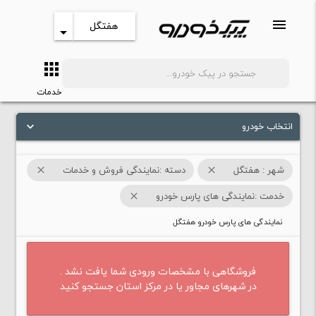
menu
هفتگل
arrow_drop_down
apps
search
خدمات
انتخاب خودرو
keyboard_arrow_down
شهر : هفتگل
دسته :نمایندگی فروش و خدمات
close
close
خدمت :نمایندگی های پارس خودرو
close
نمایندگی های پارس خودرو هفتگل
فروشگاهی با مشخصات ورودی شما یافت نشد .
در شهرهای مجاور یا در مرکز استان جستجو کنید