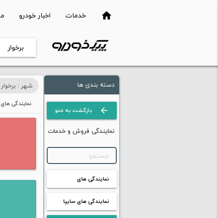
خدمات
اخبار خودرو
مق
home
برخوار
دسته بندی ها
شهر : برخوار
نمایندگی های 
arrow_forward
بازگشت به منو
نمایندگی فروش و خدمات
نمایندگی های
ایرانخودرو
نمایندگی های سایپا