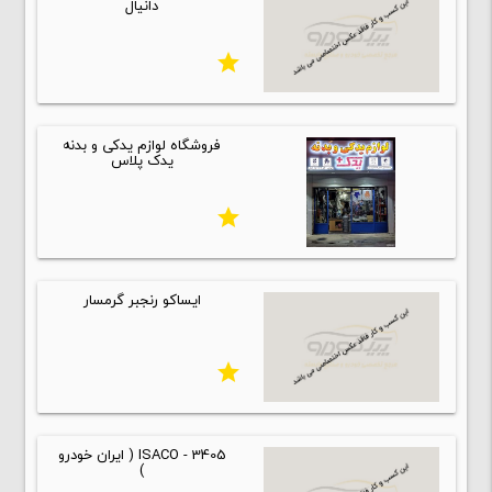
دانیال
star
فروشگاه لوازم یدکی و بدنه
یدک پلاس
star
ایساکو رنجبر گرمسار
star
ISACO - 3405 ( ایران خودرو
)