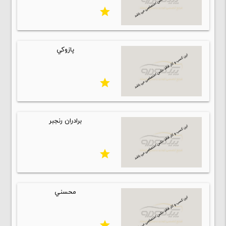
star
پازوكي
star
برادران رنجبر
star
محسني
star