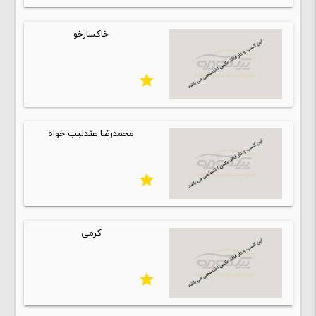
خاکسارخو
star
محمدرضا عندلیب خواه
star
کرمی
star