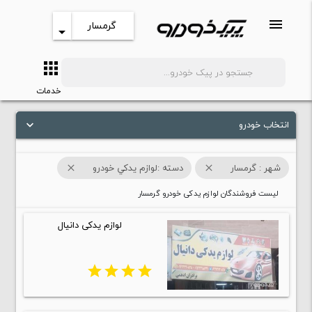
menu
گرمسار
arrow_drop_down
apps
search
خدمات
انتخاب خودرو
keyboard_arrow_down
شهر : گرمسار
دسته :لوازم يدکي خودرو
close
close
لیست فروشندگان لوازم یدکی خودرو گرمسار
لوازم یدکی دانیال
star
star
star
star