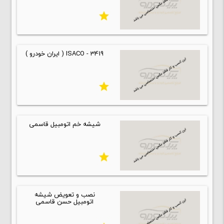
star
ISACO - 3419 ( ایران خودرو )
star
شیشه خم اتومبیل قاسمی
star
نصب و تعویض شیشه
اتومبیل حسن قاسمی