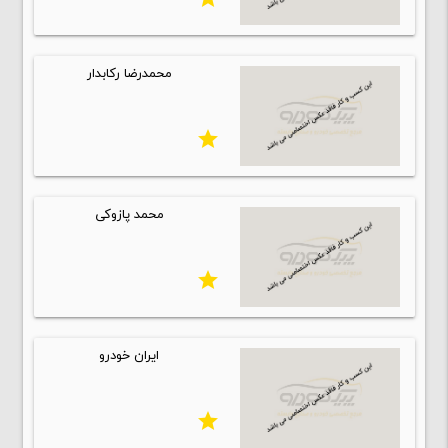
محمدرضا رکابدار
star
محمد پازوکی
star
ایران خودرو
star