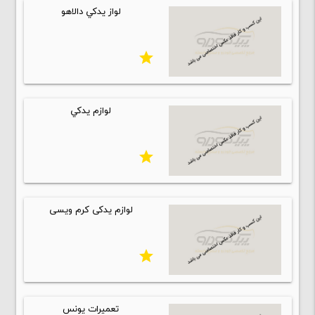
لواز يدكي دالاهو
star
لوازم يدكي
star
لوازم یدکی کرم ویسی
star
تعمیرات یونس