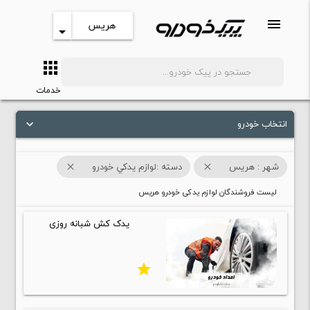
menu
هریس
arrow_drop_down
apps
search
خدمات
انتخاب خودرو
keyboard_arrow_down
شهر : هریس
دسته :لوازم يدکي خودرو
close
close
لیست فروشندگان لوازم یدکی خودرو هریس
یدک کش شبانه روزی
star