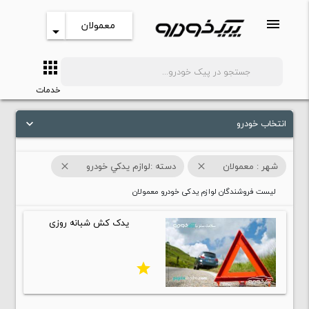
menu
معمولان
arrow_drop_down
apps
search
خدمات
انتخاب خودرو
keyboard_arrow_down
شهر : معمولان
دسته :لوازم يدکي خودرو
close
close
لیست فروشندگان لوازم یدکی خودرو معمولان
یدک کش شبانه روزی
star