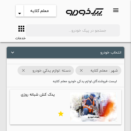
menu
معلم کلایه
arrow_drop_down
apps
search
خدمات
انتخاب خودرو
keyboard_arrow_down
شهر : معلم کلایه
دسته :لوازم يدکي خودرو
close
close
لیست فروشندگان لوازم یدکی خودرو معلم کلایه
یدک کش شبانه روزی
star