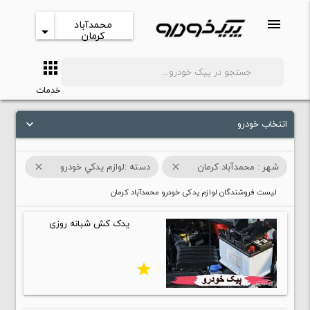
menu
محمدآباد
arrow_drop_down
کرمان
apps
search
خدمات
انتخاب خودرو
keyboard_arrow_down
شهر : محمدآباد کرمان
دسته :لوازم يدکي خودرو
close
close
لیست فروشندگان لوازم یدکی خودرو محمدآباد کرمان
یدک کش شبانه روزی
star