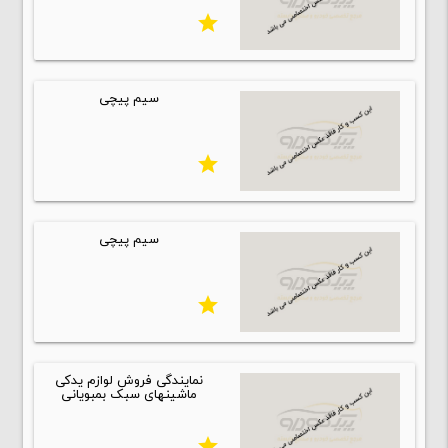
star
سیم پیچی
star
سیم پیچی
star
نمایندگی فروش لوازم یدکی
ماشینهای سبک بمبویانی
star