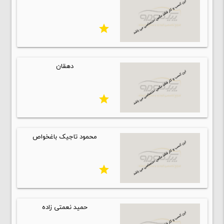
star
دهقان
star
محمود تاجیک باغخواص
star
حمید نعمتی زاده