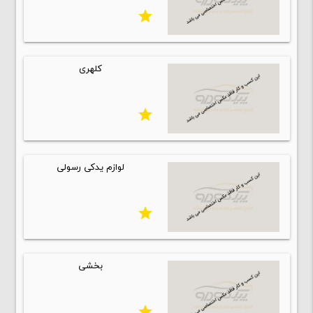
star
کلهری
star
لوازم یدکی رسولی
star
بخشی
star