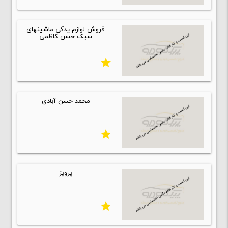
فروش لوازم یدکی ماشینهای
سبک حسن کاظمی
star
محمد حسن آبادی
star
پرویز
star