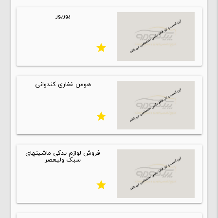
بوربور
star
هومن غفاری کندوانی
star
فروش لوازم یدکی ماشینهای
سبک ولیعصر
star