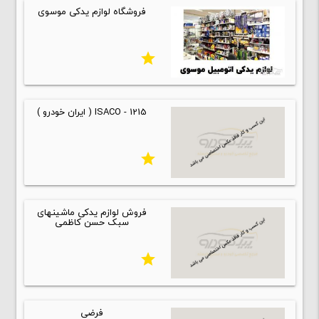
فروشگاه لوازم یدکی موسوی
star
ISACO - 1215 ( ایران خودرو )
star
فروش لوازم یدکی ماشینهای
سبک حسن کاظمی
star
فرضی