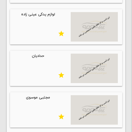
لوازم یدکی عینی زاده
star
حدادیان
star
مجتبی موسوی
star