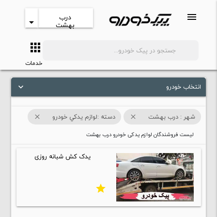
menu
درب
arrow_drop_down
بهشت
apps
search
خدمات
انتخاب خودرو
keyboard_arrow_down
شهر : درب بهشت
دسته :لوازم يدکي خودرو
close
close
لیست فروشندگان لوازم یدکی خودرو درب بهشت
یدک کش شبانه روزی
star