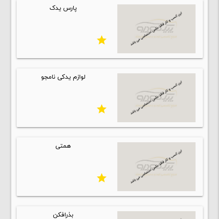
پارس يدک
star
لوازم یدکی نامجو
star
همتی
star
بذرافکن