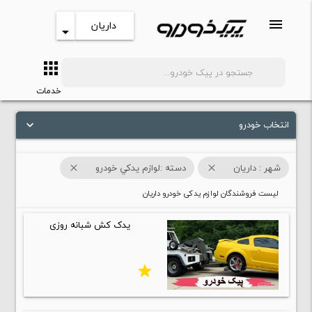
menu
داریان
arrow_drop_down
apps
search
خدمات
انتخاب خودرو
keyboard_arrow_down
شهر : داریان
دسته :لوازم يدکي خودرو
close
close
لیست فروشندگان لوازم یدکی خودرو داریان
یدک کش شبانه روزی
star