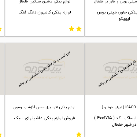
مینی بوس و خاور در خلخال
لوازم یدکی ماشین سنگین خلخال
دکی خاور، مینی بوس
لوازم یدکی کامیون دانگ فنگ
ایویکو
ar
star
star
( ایران خودرو )
لوازم یدکی اتومبیل حسن آذزشب ارسون
نمایندگی ایساکو - کد ( 4001715 )
فروش لوازم یدکی ماشینهای سبک
در شهر خلخال
ar
star