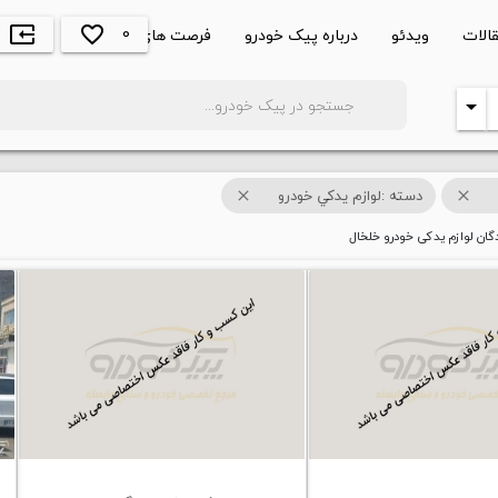
0
الات
ویدئو
درباره پیک خودرو
فرصت های شغلی
favorite_border
input
search
arrow_drop_down
دسته :لوازم يدکي خودرو
close
close
ان لوازم یدکی خودرو خلخال