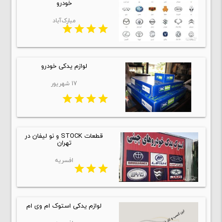
خودرو
مبارک‌آباد
star
star
star
star
لوازم یدکی خودرو
17 شهریور
star
star
star
star
قطعات STOCK و نو لیفان در
تهران
افسریه
star
star
star
لوازم یدکی استوک ام وی ام