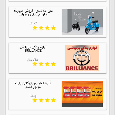
علی خدادادی، فروش دوچرخه
و لوازم یدکی وی راید
گمرک
star
star
star
star
لوازم یدکی برلیانس
BRILLANCE
چراغ برق
star
star
star
star
گروه تولیدی بازرگانی پارت
موتور قشم
ونک
star
star
star
star