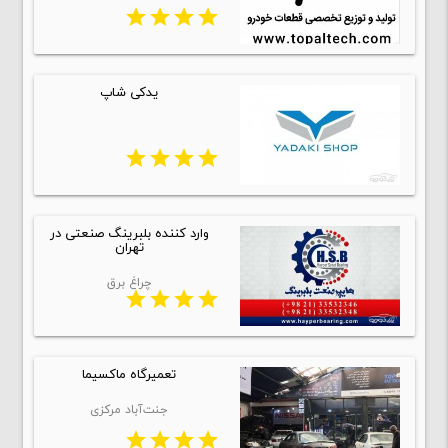
star
star
star
star
یدکی شاپ
star
star
star
star
وارد کننده بلبرینگ صنعتی در
تهران
چراغ برق
star
star
star
star
تعمیرگاه ماکسیما
جنت‌‌آباد مرکزی
star
star
star
star