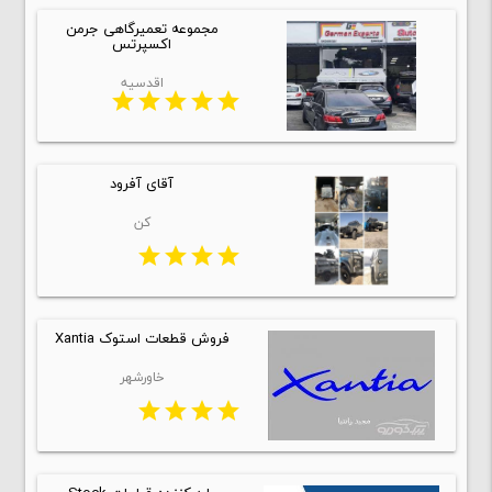
مجموعه تعمیرگاهی جرمن
اکسپرتس
اقدسیه
star
star
star
star
star
آقای آفرود
کن
star
star
star
star
فروش قطعات استوک Xantia
خاورشهر
star
star
star
star