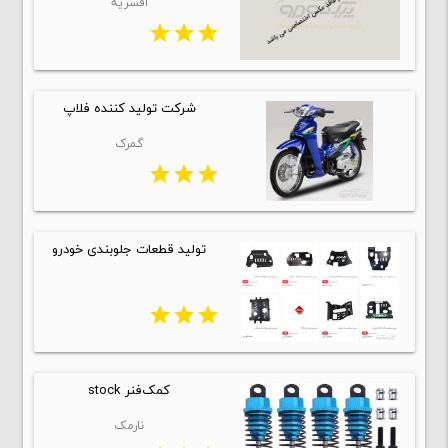
افسریه
star
star
star
شرکت تولید کننده فلاپ
گمرک
star
star
star
تولید قطعات جلوبندی خودرو
star
star
star
کمک‌فنر stock
نارمک