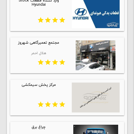
وارد کننده قطعات Stock
Hyundai
star
star
star
star
مجتمع تعمیرگاهی شهروز
هلال احمر
star
star
star
star
مرکز پخش سیمکشی
star
star
star
star
چراغ برق