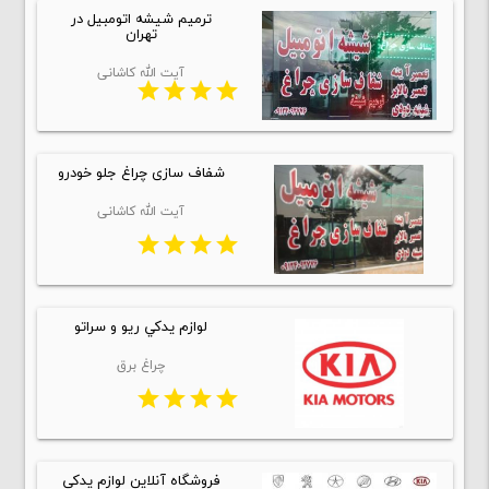
ترمیم شیشه اتومبیل در
تهران
آیت الله کاشانی
star
star
star
star
شفاف سازی چراغ جلو خودرو
آیت الله کاشانی
star
star
star
star
لوازم يدكي ريو و سراتو
چراغ برق
star
star
star
star
فروشگاه آنلاین لوازم یدکی