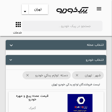
menu
تهران
arrow_drop_down
apps
search
خدمات
انتخاب محله
keyboard_arrow_down
انتخاب خودرو
keyboard_arrow_down
شهر : تهران
دسته :لوازم يدکي خودرو
close
close
لیست فروشندگان لوازم یدکی خودرو تهران
قیمت عمده پیچ و مهره
خودرو
گمرک