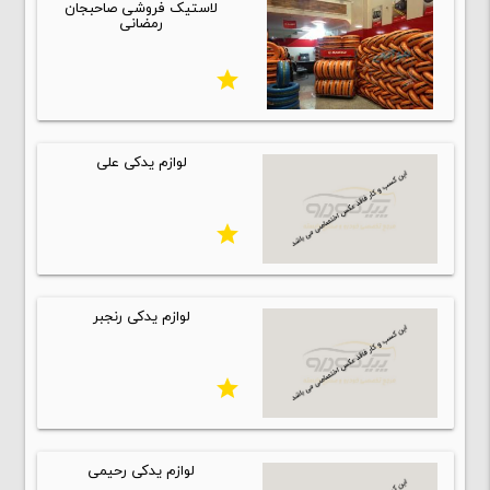
لاستیک فروشی صاحبجان
رمضانی
star
لوازم یدکی علی
star
لوازم یدکی رنجبر
star
لوازم یدکی رحیمی