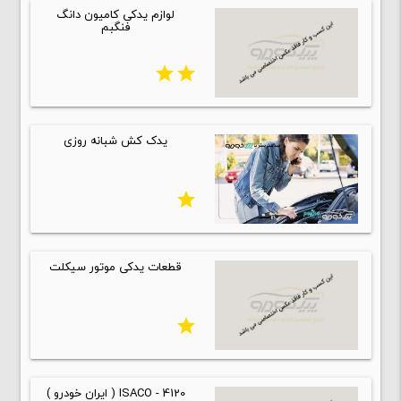
لوازم یدکی کامیون دانگ
فنگبم
star
star
یدک کش شبانه روزی
star
قطعات یدکی موتور سیکلت
star
ISACO - 4120 ( ایران خودرو )