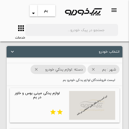
menu
بم
arrow_drop_down
apps
search
خدمات
انتخاب خودرو
keyboard_arrow_down
شهر : بم
دسته :لوازم يدکي خودرو
close
close
لیست فروشندگان لوازم یدکی خودرو بم
لوازم یدکی مینی بوس و خاور
در بم
star
star