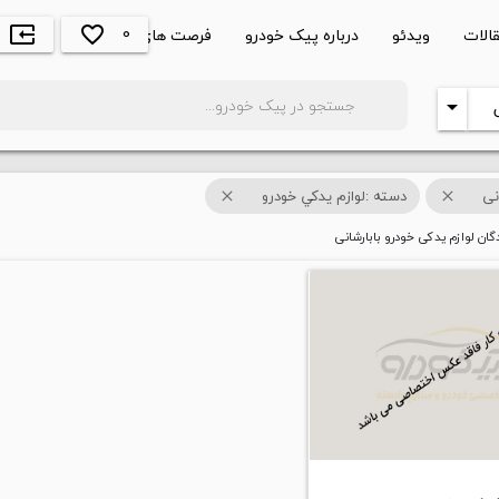
0
الات
ویدئو
درباره پیک خودرو
فرصت های شغلی
favorite_border
input
search
arrow_drop_down
نی
دسته :لوازم يدکي خودرو
close
close
ن لوازم یدکی خودرو بابارشانی