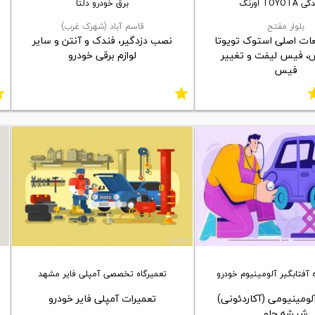
TOYO اورنگ
برق خودرو دلتا
بلوار مفتح
قاسم آباد (شهرک غرب)
ت اصلی استوک تویوتا
نصب دزدگیر، فندک و آنتن و سایر
، فیس لیفت و تغییر
لوازم برقی خودرو
فیس
ar
star
st
 آفتابگیر آلومینیوم خودرو
تعمیرگاه تخصصی آمپلی فایر مشهد
آلومینیومی (آکاردئونی)
تعمیرات آمپلی فایر خودرو
شیشه جلو