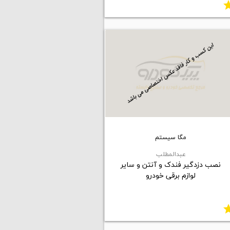
st
مگا سيستم
عبدالمطلب
نصب دزدگیر فندک و آنتن و سایر
لوازم برقی خودرو
st