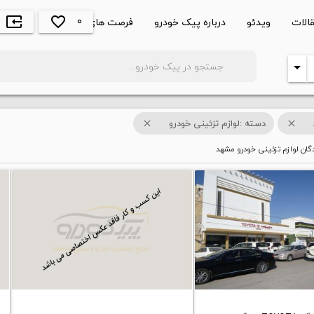
0
الات
ویدئو
درباره پیک خودرو
فرصت های شغلی
favorite_border
input
search
arrow_drop_down
دسته :لوازم تزئینی خودرو
close
close
ان لوازم تزئینی خودرو مشهد