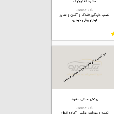
مشهد الکترونیک
بلوار جمهوری
نصب دزدگیر فندک و آنتن و سایر
لوازم برقی خودرو
st
روکش صندلی مشهد
بلوار جمهوری
تهیه و دوخت روکش آماده انواع