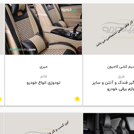
یم کشی کامیون
میری
طرق
قائم
ر فندک و آنتن و سایر
تودوزی انواع خودرو
ازم برقی خودرو
ar
star