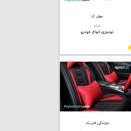
جهان آرا
خیام
تودوزی انواع خودرو
st
دوزندگی فابریک