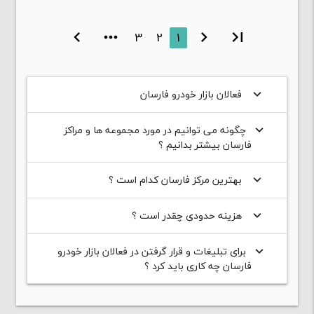
chevron_right
more_horiz
3
2
1
chevron_left
first_page
فعالان بازار خودرو فارسان
keyboard_arrow_down
چگونه می توانیم در مورد مجموعه ها و مراکز
keyboard_arrow_down
فارسان بیشتر بدانیم ؟
بهترین مرکز فارسان کدام است ؟
keyboard_arrow_down
هزینه حدودی چقدر است ؟
keyboard_arrow_down
برای تبلیغات و قرار گرفتن در فعالان بازار خودرو
keyboard_arrow_down
فارسان چه کاری باید کرد ؟