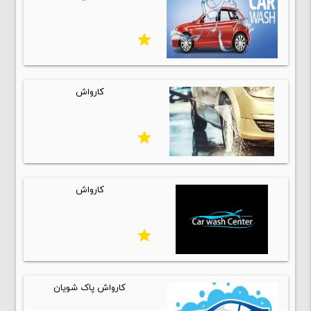
star
كارواش
star
كارواش
star
کارواش پاک شویان