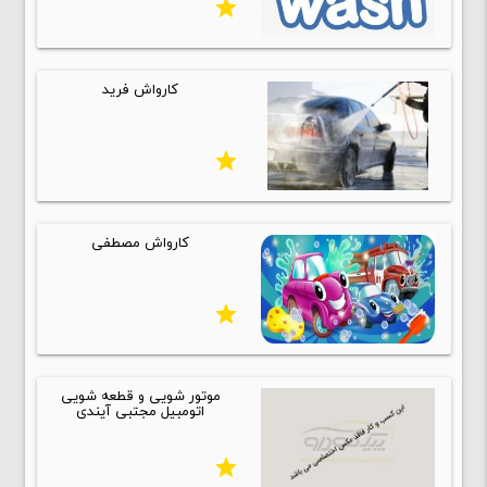
star
کارواش فرید
star
کارواش مصطفی
star
موتور شویی و قطعه شویی
اتومبیل مجتبی آیندی
star