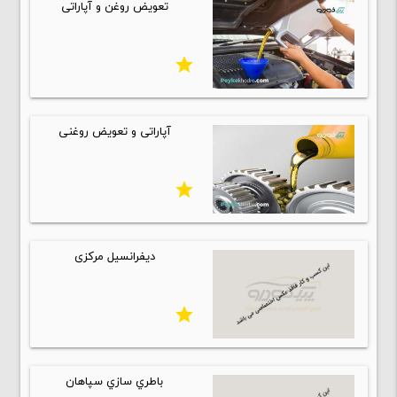
تعویض روغن و آپاراتی
star
آپاراتی و تعویض روغنی
star
دیفرانسیل مرکزی
star
باطري سازي سپاهان