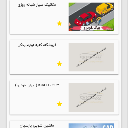
مکانیک سیار شبانه روزی
star
فروشگاه کلیه لوازم یدکی
star
ISACO - 2113 ( ایران خودرو )
star
ماشين شويي پارسيان