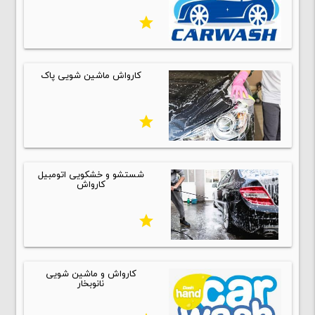
star
کارواش ماشین شویی پاک
star
شستشو و خشکویی اتومبیل
کارواش
star
کارواش و ماشین شویی
نانوبخار