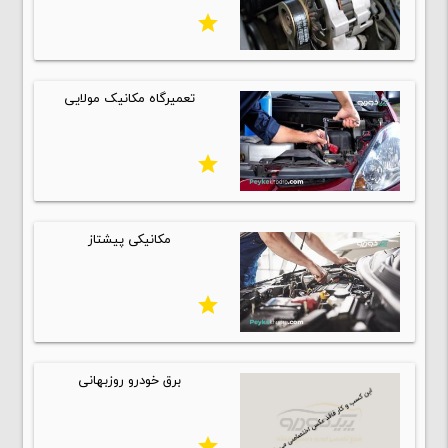
star
تعمیرگاه مکانیک مولایی
star
مکانیکی پیشتاز
star
برق خودرو روزبهانی
star