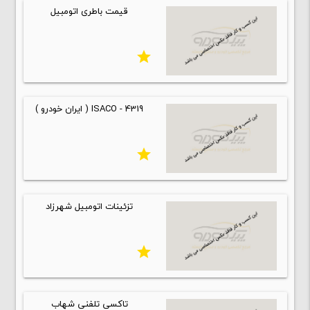
قیمت باطری اتومبیل
star
ISACO - 4319 ( ایران خودرو )
star
تزئینات اتومبیل شهرزاد
star
تاکسی تلفنی شهاب