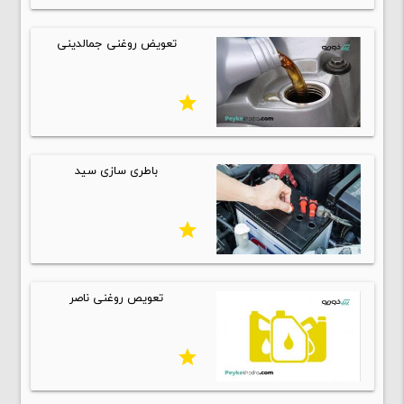
تعویض روغنی جمالدینی
star
باطری سازی سید
star
تعویص روغنی ناصر
star