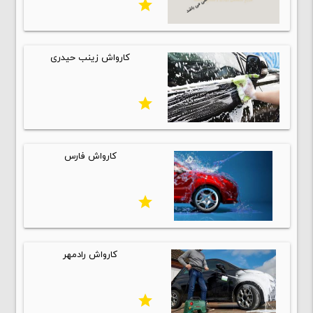
star
کارواش زینب حیدری
star
کارواش فارس
star
کارواش رادمهر
star