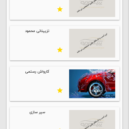
star
تزییناتی محمود
star
کارواش رستمی
star
سپر سازی