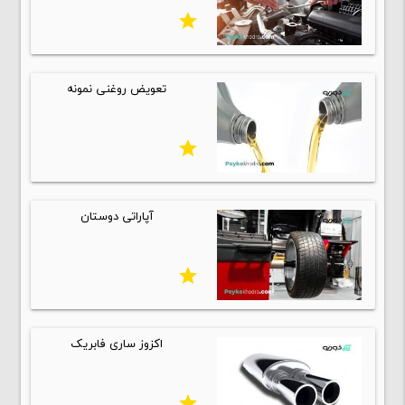
star
تعویض روغنی نمونه
star
آپاراتی دوستان
star
اکزوز ساری فابریک
star