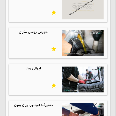
star
تعویض روغنی مکران
star
آپاراتی رفاه
star
تعمیرگاه اتومبیل ایران زمین