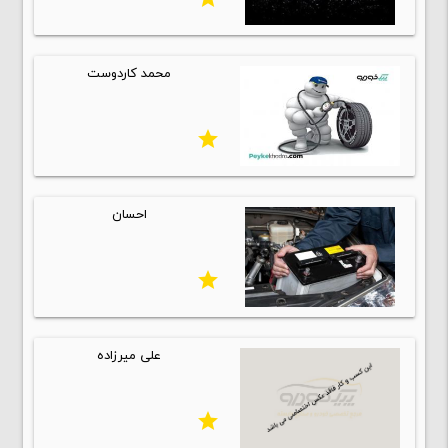
محمد کاردوست
star
احسان
star
علی میرزاده
star