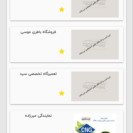
star
فروشگاه باطری موسی
star
تعمیرگاه تخصصی سید
star
نمایندگی میرزاده