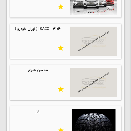
star
ISACO - 4104 ( ایران خودرو )
star
محسن نادری
star
بارز
star