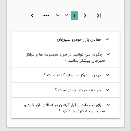
chevron_right
more_horiz
3
2
1
chevron_left
first_page
فعالان بازار خودرو سیرجان
keyboard_arrow_down
چگونه می توانیم در مورد مجموعه ها و مراکز
keyboard_arrow_down
سیرجان بیشتر بدانیم ؟
بهترین مرکز سیرجان کدام است ؟
keyboard_arrow_down
هزینه حدودی چقدر است ؟
keyboard_arrow_down
برای تبلیغات و قرار گرفتن در فعالان بازار خودرو
keyboard_arrow_down
سیرجان چه کاری باید کرد ؟