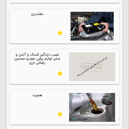
مقتدری
star
نصب دزدگیر فندک و آنتن و
سایر لوازم برقی خودرو محسن
رضائی لری
star
هجرت
star