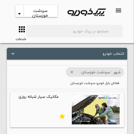
menu
سردشت
arrow_drop_down
خوزستان
apps
search
خدمات
انتخاب خودرو
keyboard_arrow_down
شهر : سردشت خوزستان
close
فعالان بازار خودرو سردشت خوزستان
مکانیک سیار شبانه روزی
star