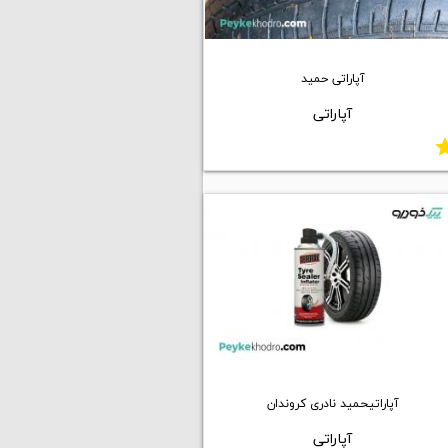
آپاراتی حمید
آپاراتی
st
آپاراتیحمید نادری کروندان
آپاراتی