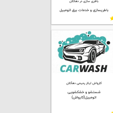
باطری سازی در دهگلان
باطریسازی و خدمات برق اتومبیل
st
کارواش ایثار رحیمی دهگلان
شستشو و خشکشویی
اتومبیل(کارواش)