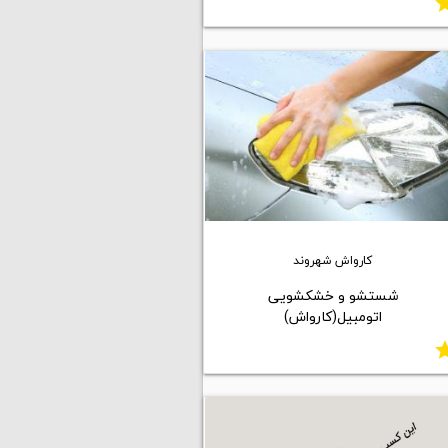
st
کارواش شهروند
شستشو و خشکشویی
اتومبیل(کارواش)
st