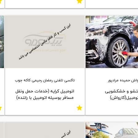
ar
star
واش حمیده مرادپور
تاکسی تلفنی رمضان رحیمی کاکه جوب
شو و خشکشویی
اتومبیل کرایه (خدمات حمل ونقل
ومبیل(کارواش)
مسافر بوسیله اتومبیل با راننده)
ar
star