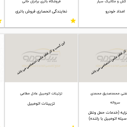
کش و مکانیک سیار
فروشگاه باتری برادران خانی
امداد خودرو
نمایندگی انحصاری فروش باتری
ar
star
لفنی محمدصدیق محمدی
تزئینات اتومبیل عادل مطاعی
سرواله
تزیینات اتومبیل
رایه (خدمات حمل ونقل
یله اتومبیل با راننده)