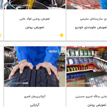
دی سازیسامان سلیمی
تعویض روغنی فوأد خانی
تعویض جلوبندی خودرو
تعویض روغن
ar
star
نی یدالله امیری حسینی
آپاراتیپیمان قمری
تعویض روغن
آپاراتی