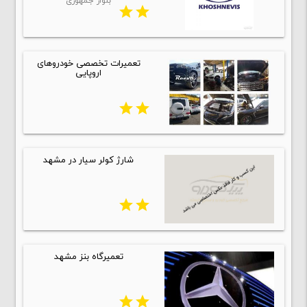
بلوار جمهوری
star
star
تعمیرات تخصصی خودروهای
اروپایی
star
star
شارژ كولر سیار در مشهد
star
star
تعمیرگاه بنز مشهد
star
star