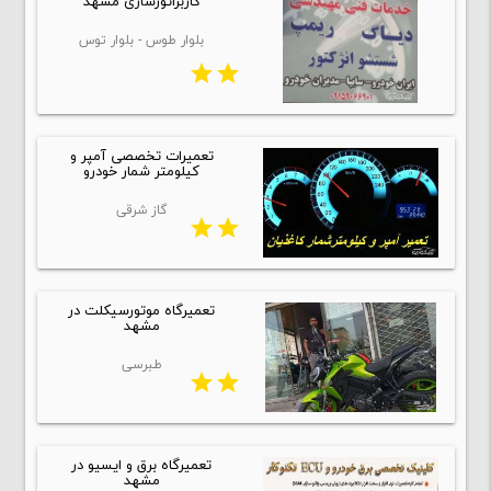
کاربراتورسازی مشهد
بلوار طوس - بلوار توس
star
star
تعمیرات تخصصی آمپر و
کیلومتر شمار خودرو
گاز شرقی
star
star
تعمیرگاه موتورسیکلت در
مشهد
طبرسی
star
star
تعمیرگاه برق و ایسیو در
مشهد