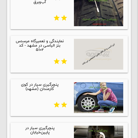
آب‌وبرق
star
star
نمایندگی و تعمیرگاه مرسدس
بنز الیاسی در مشهد - کد
5102
star
star
پنچرگیری سیار در کوی
کارمندان (مشهد)
star
star
پنچرگیری سیار در
پایین‌خیابان