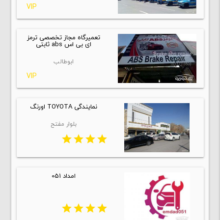
VIP
تعمیرگاه مجاز تخصصی ترمز
ای بی اس abs ثابتی
ابوطالب
VIP
نمایندگی TOYOTA اورنگ
بلوار مفتح
star
star
star
star
امداد 051
star
star
star
star