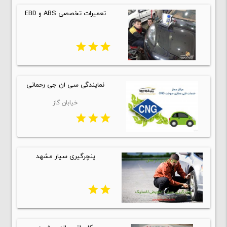
تعمیرات تخصصی ABS و EBD
star
star
star
نمایندگی سی ان جی رحمانی
خیابان گاز
star
star
star
پنچرگیری سیار مشهد
star
star