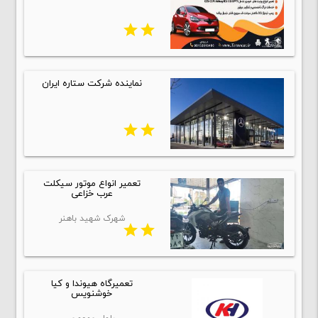
star
star
نماینده شرکت ستاره ایران
star
star
تعمیر انواع موتور سیکلت
عرب خزاعی
شهرک شهید باهنر
star
star
تعمیرگاه هیوندا و کیا
خوشنویس