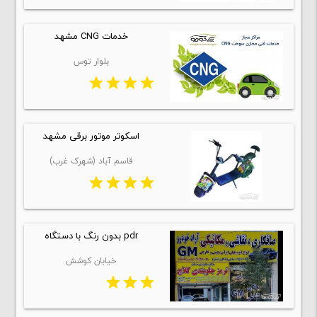
خدمات CNG مشهد
بلوار توس
star
star
star
star
اسکوتر موتور برقی مشهد
قاسم آباد (شهرک غرب)
star
star
star
star
pdr بدون رنگ با دستگاه
خیابان کوشش
star
star
star