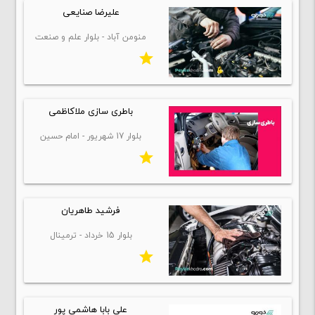
علیرضا صنایعی
منومن آباد - بلوار علم و صنعت
star
باطری سازی ملاکاظمی
بلوار 17 شهریور - امام حسین
star
فرشید طاهریان
بلوار 15 خرداد - ترمینال
star
علی بابا هاشمی پور