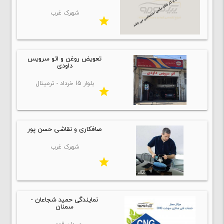
شهرک غرب
star
تعویض روغن و اتو سرویس
داودی
بلوار 15 خرداد - ترمینال
star
صافکاری و نقاشی حسن پور
شهرک غرب
star
نمایندگی حمید شجاعان -
سمنان