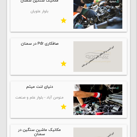
مکانیک سنگین سمنان
بلوار علویان
star
صافکاری Pdr در سمنان
star
دنیای لنت میثم
منومن آباد - بلوار علم و صنعت
star
مکانیک ماشین سنگین در
سمنان