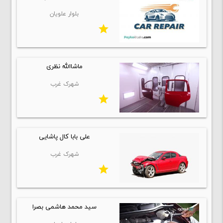
بلوار علویان
star
ماشاالله نظری
شهرک غرب
star
علی بابا کال پاشایی
شهرک غرب
star
سید محمد هاشمی بصرا