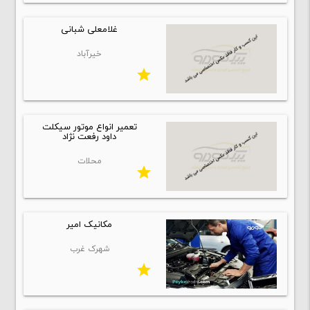
غلامعلی شبانی
خیرآباد
star
تعمیر انواع موتور سیکلت
داود رفعت نژاد
محلات
star
مکانیک امیر
شهرک غرب
star