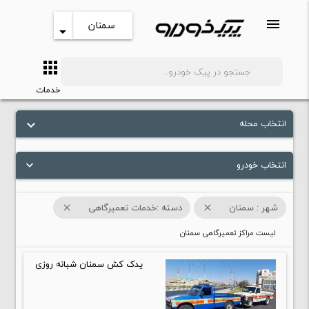
menu
سمنان
arrow_drop_down
apps
search
خدمات
انتخاب محله
keyboard_arrow_down
انتخاب خودرو
keyboard_arrow_down
شهر : سمنان
دسته :خدمات تعمیرگاهی
close
close
لیست مراکز تعمیرگاهی سمنان
یدک کش سمنان شبانه روزی