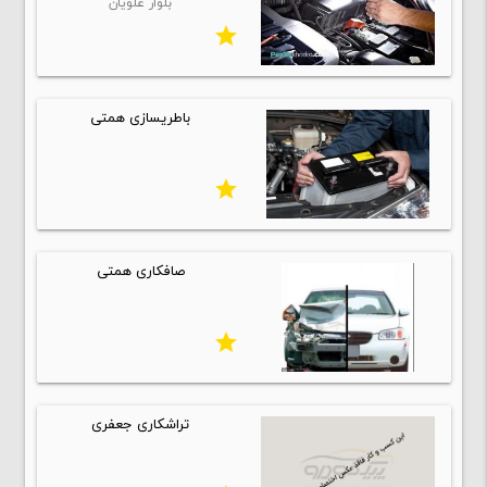
بلوار علویان
star
باطریسازی همتی
star
صافکاری همتی
star
تراشکاری جعفری