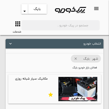
menu
بایگ
arrow_drop_down
apps
search
خدمات
انتخاب خودرو
keyboard_arrow_down
شهر : بایگ
close
فعالان بازار خودرو بایگ
مکانیک سیار شبانه روزی
star